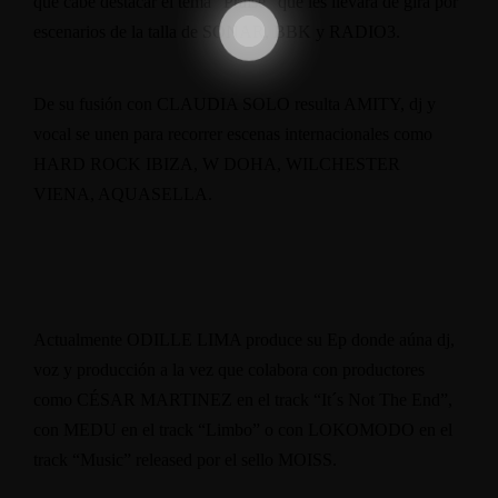
que cabe destacar el tema “Praise” que les llevara de gira por
escenarios de la talla de SONAR, BBK y RADIO3.
De su fusión con CLAUDIA SOLO resulta AMITY, dj y
vocal se unen para recorrer escenas internacionales como
HARD ROCK IBIZA, W DOHA, WILCHESTER
VIENA, AQUASELLA.
Actualmente ODILLE LIMA produce su Ep donde aúna dj,
voz y producción a la vez que colabora con productores
como CÉSAR MARTINEZ en el track “It´s Not The End”,
con MEDU en el track “Limbo” o con LOKOMODO en el
track “Music” released por el sello MOISS.